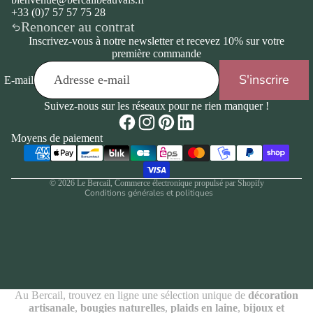
+33 (0)7 57 57 75 28
Renoncer au contrat
Inscrivez-vous à notre newsletter et recevez 10% sur votre
première commande
S'inscrire
E-mail
Politique de remboursement
Suivez-nous sur les réseaux pour ne rien manquer !
Politique de confidentialité
Conditions d’utilisation
Moyens de paiement
Politique d’expédition
Coordonnées
Conditions générales de vente
Mentions légales
© 2026
Le Bercail
,
Commerce électronique propulsé par Shopify
Conditions générales et politiques
Au Bercail, trouvez en ligne une sélection unique de
décoration
artisanale
,
bougies naturelles
,
plaids en laine
,
bijoux et