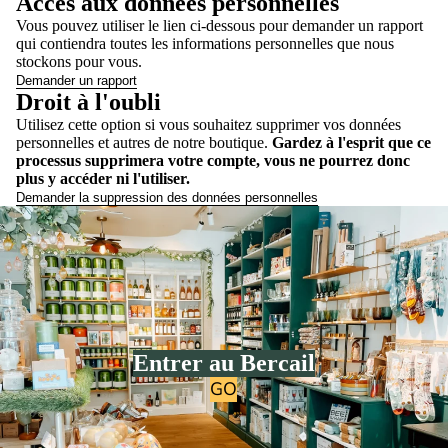
Accès aux données personnelles
NOM *
Vous pouvez utiliser le lien ci-dessous pour demander un rapport
qui contiendra toutes les informations personnelles que nous
stockons pour vous.
ADRESSE E-MAIL *
Demander un rapport
Droit à l'oubli
Utilisez cette option si vous souhaitez supprimer vos données
personnelles et autres de notre boutique.
Gardez à l'esprit que ce
NUMÉRO DE COMMANDE
processus supprimera votre compte, vous ne pourrez donc
plus y accéder ni l'utiliser.
Demander la suppression des données personnelles
MOTIF (FACULTATIF)
Confirmer ma rétractation
Entrer au Bercail
Un accusé de réception horodaté vous sera envoyé par e-mail.
GO
Vos données ne sont transmises à aucun tiers.