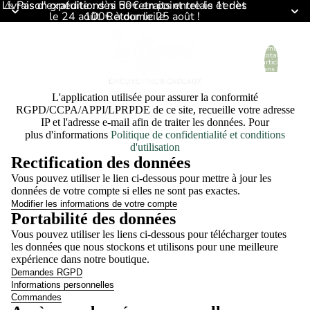
Livraison gratuite : dès 50€ en point relais et dès
⚠️ Pas d'expéditions ni de retraits entre le 1er et
le 24 août. Retour le 25 août !
100€ à domicile
Nombre
Exercer mon droit de rétractation
×
total
d’articles
Art. L.221-18 Code conso — délai 14 jours, sans motif
dans le
panier: 0
L'application utilisée pour assurer la conformité
RGPD/CCPA/APPI/LPRPDE de ce site, recueille votre adresse
Vous pouvez vous rétracter sans frais et sans justification dans les 14
IP et l'adresse e-mail afin de traiter les données. Pour
jours suivant la réception de votre commande.
plus d'informations
Politique de confidentialité et conditions
d'utilisation
Conformément à nos
conditions générales de vente et notre
Rectification des données
politique de retour
, certains produits ne sont pas éligibles à la
rétractation : les denrées périssables et produits alimentaires, tous les
Vous pouvez utiliser le lien ci-dessous pour mettre à jour les
produits d'hygiène et de beauté, les cartes-cadeaux et les produits
données de votre compte si elles ne sont pas exactes.
personnalisés.
Modifier les informations de votre compte
Portabilité des données
Pour les articles éligibles, le remboursement sera effectué dans les 14
Vous pouvez utiliser les liens ci-dessous pour télécharger toutes
jours suivant la bonne réception et l'inspection des articles retournés.
les données que nous stockons et utilisons pour une meilleure
expérience dans notre boutique.
PRÉNOM *
Demandes RGPD
Informations personnelles
Commandes